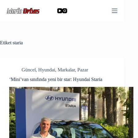
Skip
to
content
Etiket
staria
Güncel
,
Hyundai
,
Markalar
,
Pazar
‘Mini’van sınıfında yeni bir star: Hyundai Staria