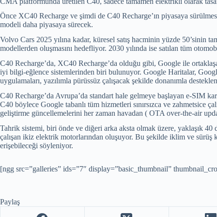
CMA platformunda üretilen C40, sadece tamamen elektrikli olarak tasa
Önce XC40 Recharge ve şimdi de C40 Recharge’ın piyasaya sürülmesini
modeli daha piyasaya sürecek.
Volvo Cars 2025 yılına kadar, küresel satış hacminin yüzde 50’sinin tam
modellerden oluşmasını hedefliyor. 2030 yılında ise satılan tüm otomobi
C40 Recharge’da, XC40 Recharge’da olduğu gibi, Google ile ortaklaşa ge
iyi bilgi-eğlence sistemlerinden biri bulunuyor. Google Haritalar, Goo
uygulamaları, yazılımla pürüssüz çalışacak şekilde donanımla destekle
C40 Recharge’da Avrupa’da standart hale gelmeye başlayan e-SIM kart des
C40 böylece Google tabanlı tüm hizmetleri sınırsızca ve zahmetsice çal
geliştirme güncellemelerini her zaman havadan ( OTA over-the-air updat
Tahrik sistemi, biri önde ve diğeri arka aksta olmak üzere, yaklaşık 40 
çalışan ikiz elektrik motorlarından oluşuyor. Bu şekilde iklim ve sürüş
erişebileceği söyleniyor.
[ngg src=”galleries” ids=”7″ display=”basic_thumbnail” thumbnail_cr
Paylaş