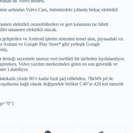
rlanan ilk Volvo modeli.
n ardından Volvo Cars, önümüzdeki yıllarda birkaç elektrikli
amen elektrikli otomobillerden ve geri kalanının ise hibrit
ller tamamen elektrikli olacak.
liştirilen ve Android işletim sistemini temel alan, piyasadaki en
gle Asistan ve Google Play Store* gibi yerleşik Google
nmiş.
teği sayesinde sınırsız veri özellikli bir tarifeden faydalanılıyor.
ıştırırken, Volvo yazılım merkezinden gelen en son güvenlik ve
es ) alabiliyor.
dakikada yüzde 80’e kadar hızlı şarj edilebilen, 78kWh pil ile
 koşullarına bağlı olarak değişmekle birlikte C40’ın 420 km menzile
op=”0″]